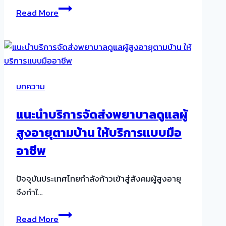
แนะนำ
Read More
เมนู
อาหาร
คน
ป่วย
ที่
บทความ
ส่ง
ผล
แนะนำบริการจัดส่งพยาบาลดูแลผู้
ดี
สูงอายุตามบ้าน ให้บริการแบบมือ
ต่อ
สุขภาพ
อาชีพ
ทาน
ง่าย
ปัจจุบันประเทศไทยกำลังก้าวเข้าสู่สังคมผู้สูงอายุ
แถม
จึงทำใ…
อร่อย
ด้วย
แนะนำ
Read More