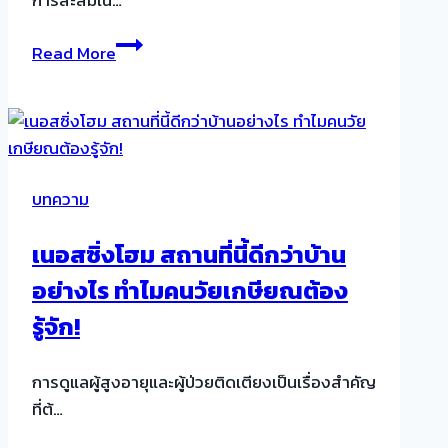
การสะสมใน…
แบบ
โรค
มือ
Read More
กระดูก
อาชีพ
พรุน
เกิด
จาก
อะไร?
บทความ
สาเหตุ
และ
เนอสซิ่งโฮม สถานที่นี้ดีกว่าบ้าน
อาการ
อย่างไร ทำไมคนวัยเกษียณต้อง
ที่
ไม่
รู้จัก!
ควร
มอง
การดูแลผู้สูงอายุและผู้ป่วยติดเตียงเป็นเรื่องสำคัญ
ข้าม!
ที่ต้…