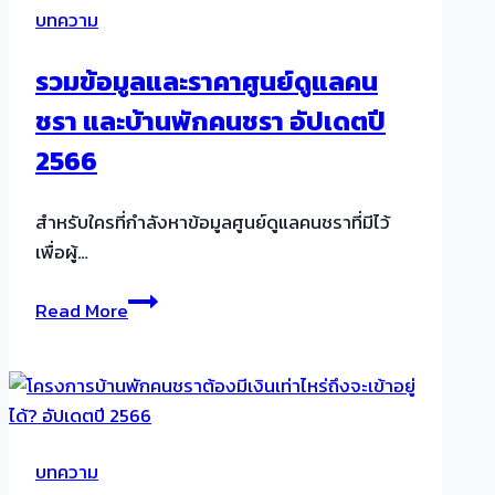
บทความ
นี้
ดี
รวมข้อมูลและราคาศูนย์ดูแลคน
กว่า
ชรา และบ้านพักคนชรา อัปเดตปี
บ้าน
อย่างไร
2566
ทำไม
คน
สำหรับใครที่กำลังหาข้อมูลศูนย์ดูแลคนชราที่มีไว้
วัย
เพื่อผู้…
เกษียณ
ต้อง
รวม
Read More
รู้จัก!
ข้อมูล
และ
ราคา
ศูนย์
ดูแล
บทความ
คน