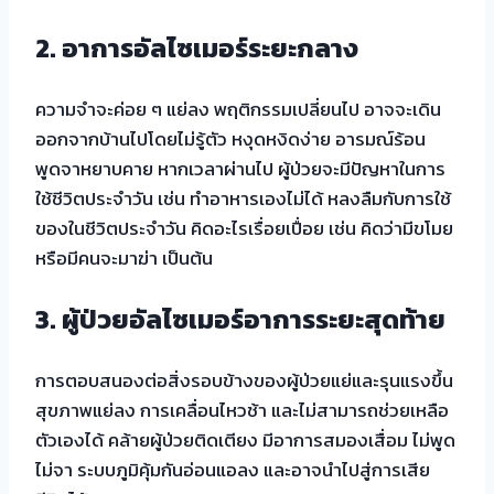
2.
อาการอัลไซเมอร์ระยะกลาง
ความจำจะค่อย ๆ แย่ลง พฤติกรรมเปลี่ยนไป อาจจะเดิน
ออกจากบ้านไปโดยไม่รู้ตัว หงุดหงิดง่าย อารมณ์ร้อน
พูดจาหยาบคาย หากเวลาผ่านไป ผู้ป่วยจะมีปัญหาในการ
ใช้ชีวิตประจำวัน เช่น ทำอาหารเองไม่ได้ หลงลืมกับการใช้
ของในชีวิตประจำวัน คิดอะไรเรื่อยเปื่อย เช่น คิดว่ามีขโมย
หรือมีคนจะมาฆ่า เป็นต้น
3.
ผู้ป่วยอัลไซเมอร์อาการระยะสุดท้าย
การตอบสนองต่อสิ่งรอบข้างของผู้ป่วยแย่และรุนแรงขึ้น
สุขภาพแย่ลง การเคลื่อนไหวช้า และไม่สามารถช่วยเหลือ
ตัวเองได้ คล้ายผู้ป่วยติดเตียง มีอาการสมองเสื่อม ไม่พูด
ไม่จา ระบบภูมิคุ้มกันอ่อนแอลง และอาจนำไปสู่การเสีย