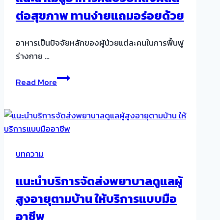
เท่า
ต่อสุขภาพ ทานง่ายแถมอร่อยด้วย
ไหร่
ถึง
จะ
อาหารเป็นปัจจัยหลักของผู้ป่วยแต่ละคนในการฟื้นฟู
เข้า
ร่างกาย …
อยู่
แนะนำ
ได้?
Read More
เมนู
อัปเดต
อาหาร
ปี
คน
2566
ป่วย
ที่
บทความ
ส่ง
ผล
แนะนำบริการจัดส่งพยาบาลดูแลผู้
ดี
สูงอายุตามบ้าน ให้บริการแบบมือ
ต่อ
สุขภาพ
อาชีพ