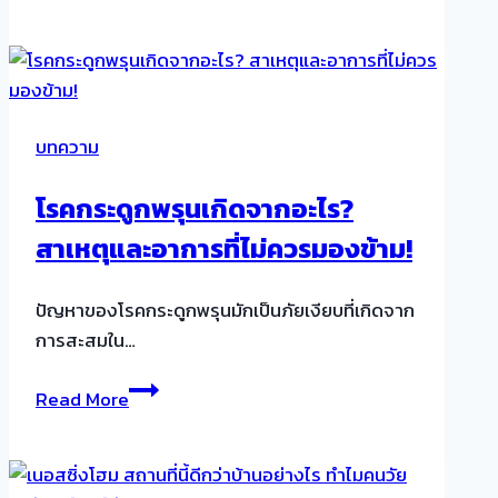
บริการ
จัด
ส่ง
พยาบาล
ดูแล
บทความ
ผู้
สูง
โรคกระดูกพรุนเกิดจากอะไร?
อายุ
สาเหตุและอาการที่ไม่ควรมองข้าม!
ตาม
บ้าน
ให้
ปัญหาของโรคกระดูกพรุนมักเป็นภัยเงียบที่เกิดจาก
บริการ
การสะสมใน…
แบบ
โรค
มือ
Read More
กระดูก
อาชีพ
พรุน
เกิด