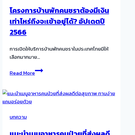
ชรา
โครงการบ้านพักคนชราต้องมีเงิน
และ
เท่าไหร่ถึงจะเข้าอยู่ได้? อัปเดตปี
บ้าน
พัก
2566
คน
ชรา
การเปิดให้บริการบ้านพักคนชราในประเทศไทยมีให้
อัปเดต
เลือกมากมาย…
ปี
2566
โครงการ
Read More
บ้าน
พัก
คน
ชรา
ต้อง
บทความ
มี
เงิน
แนะนำเมนูอาหารคนป่วยที่ส่งผลดี