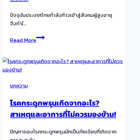
ทาน
ง่าย
ปัจจุบันประเทศไทยกำลังก้าวเข้าสู่สังคมผู้สูงอายุ
แถม
จึงทำใ…
อร่อย
ด้วย
แนะนำ
Read More
บริการ
จัด
ส่ง
พยาบาล
ดูแล
บทความ
ผู้
สูง
โรคกระดูกพรุนเกิดจากอะไร?
อายุ
สาเหตุและอาการที่ไม่ควรมองข้าม!
ตาม
บ้าน
ให้
ปัญหาของโรคกระดูกพรุนมักเป็นภัยเงียบที่เกิดจาก
บริการ