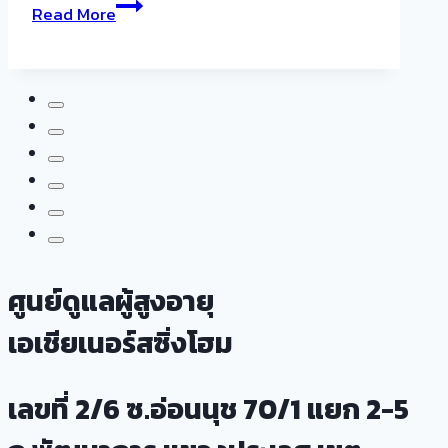
เนอ
Read More
ส
ซิ่ง
โฮม
สถาน
ที่
นี้
ดี
กว่า
บ้าน
อย่างไร
ศูนย์ดูแลผู้สูงอายุ
ทำไม
คน
เอเชียเนอร์สซิ่งโฮม
วัย
เกษียณ
เลขที่ 2/6 ซ.อ่อนนุช 70/1 แยก 2-5
ต้อง
รู้จัก!