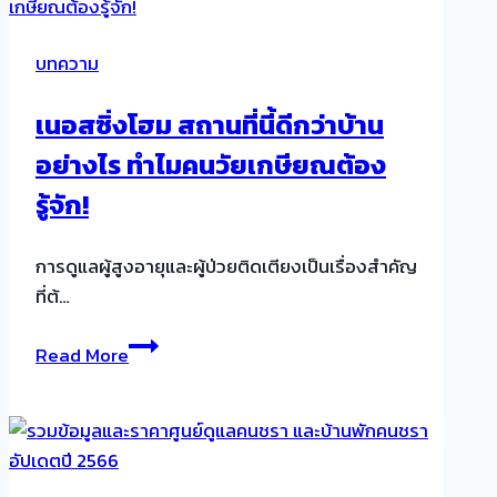
จาก
อะไร?
บทความ
สาเหตุ
และ
เนอสซิ่งโฮม สถานที่นี้ดีกว่าบ้าน
อาการ
อย่างไร ทำไมคนวัยเกษียณต้อง
ที่
ไม่
รู้จัก!
ควร
มอง
การดูแลผู้สูงอายุและผู้ป่วยติดเตียงเป็นเรื่องสำคัญ
ข้าม!
ที่ต้…
เนอ
Read More
ส
ซิ่ง
โฮม
สถาน
ที่