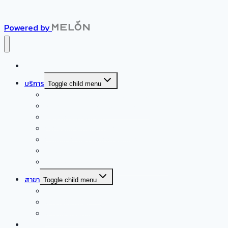
Powered by
หน้าแรก
บริการ
Toggle child menu
ศูนย์ดูแลผู้สูงอายุเอเชียเนอร์สซิ่งโฮม
ผลิตภัณฑ์สำหรับผู้สูงอายุและผู้ป่วย
บริการกายภาพบำบัด
กิจกรรมบำบัดและการฝึกกลืน
การแก้ไขการพูดและการออกเสียง
หน้าบริการกิจกรรมสันทนาการ
จัดส่งผู้ดูแลมืออาชีพถึงบ้าน (Home Care)
สาขา
Toggle child menu
สาขาพัฒนาการ 94
สาขาแจ้งวัฒนะ
สาขาเจริญนคร 78
รูปภาพ