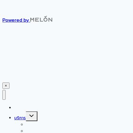
Powered by
×
หน้าแรก
Toggle
บริการ
child
menu
ศูนย์ดูแลผู้สูงอายุเอเชียเนอร์สซิ่งโฮม
ผลิตภัณฑ์สำหรับผู้สูงอายุและผู้ป่วย