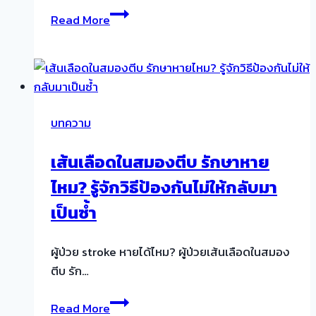
Health
อร่อย
Read More
at
ด้วย
Home
คือ
อะไร
ใคร
บทความ
ที่
มี
เส้นเลือดในสมองตีบ รักษาหาย
ผู้
ไหม? รู้จักวิธีป้องกันไม่ให้กลับมา
สูง
อายุ
เป็นซ้ำ
ที่
บ้าน
ผู้ป่วย stroke หายได้ไหม? ผู้ป่วยเส้นเลือดในสมอง
ต้อง
ตีบ รัก…
อ่าน!
เส้นเลือด
Read More