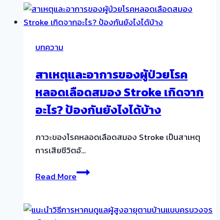
ผู้
สูง
อายุ
บทความ
ผู้
ป่วย
สาเหตุและอาการของผู้ป่วยโรค
ติด
หลอดเลือดสมอง Stroke เกิดจาก
เตียง
ผู้
อะไร? ป้องกันยังไงได้บ้าง
ป่วย
อัล
ภาวะของโรคหลอดเลือดสมอง Stroke เป็นสาเหตุ
ไซ
การเสียชีวิตอั…
เม
อร์
สาเหตุ
Read More
ตาม
และ
บ้าน
อาการ
ที่ไหน
ของ