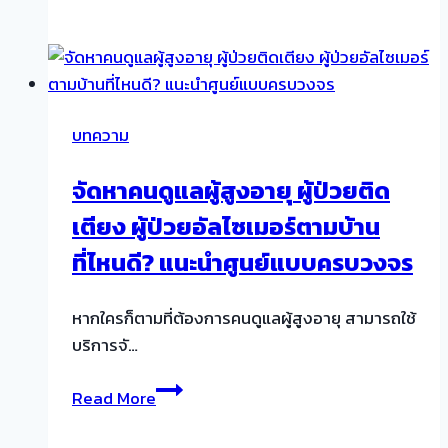
ใน
สมอง
ตีบ
รักษา
หาย
บทความ
ไหม?
รู้จัก
จัดหาคนดูแลผู้สูงอายุ ผู้ป่วยติด
วิธี
เตียง ผู้ป่วยอัลไซเมอร์ตามบ้าน
ป้องกัน
ไม่
ที่ไหนดี? แนะนำศูนย์แบบครบวงจร
ให้
กลับ
หากใครก็ตามที่ต้องการคนดูแลผู้สูงอายุ สามารถใช้
มา
บริการจั…
เป็น
ซ้ำ
จัดหา
Read More
คน
ดูแล