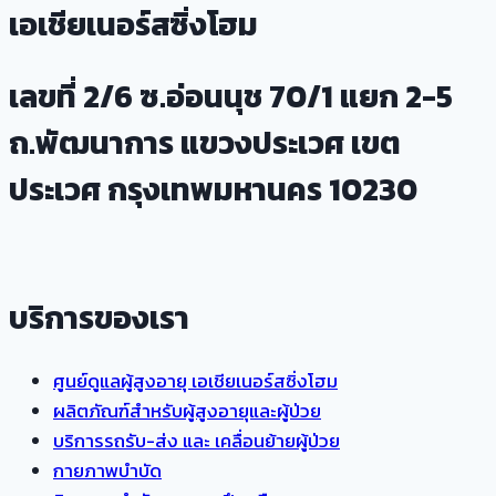
เอเชียเนอร์สซิ่งโฮม
ผู้
สูง
อายุ
เลขที่ 2/6 ซ.อ่อนนุช 70/1 แยก 2-5
ตาม
ถ.พัฒนาการ แขวงประเวศ เขต
บ้าน
แบบ
ประเวศ กรุงเทพมหานคร 10230
ครบ
วงจร
ดูแล
ได้
บริการของเรา
อย่าง
ครอบคลุม
ศูนย์ดูแลผู้สูงอายุ เอเชียเนอร์สซิ่งโฮม
ผลิตภัณฑ์สำหรับผู้สูงอายุและผู้ป่วย
บริการรถรับ-ส่ง และ เคลื่อนย้ายผู้ป่วย
กายภาพบำบัด