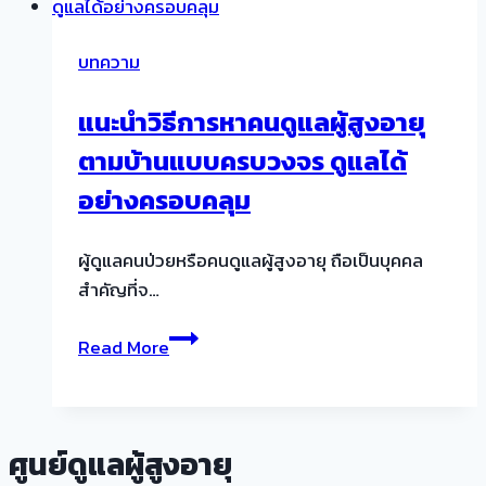
ดี?
ผู้
แนะนำ
ป่วย
บทความ
ศูนย์
โรค
แบบ
หลอด
แนะนำวิธีการหาคนดูแลผู้สูงอายุ
ครบ
เลือด
วงจร
ตามบ้านแบบครบวงจร ดูแลได้
สมอง
Stroke
อย่างครอบคลุม
เกิด
จาก
ผู้ดูแลคนป่วยหรือคนดูแลผู้สูงอายุ ถือเป็นบุคคล
อะไร?
สำคัญที่จ…
ป้องกัน
ยัง
แนะนำ
Read More
ไง
วิธี
ได้
การ
บ้าง
หา
คน
ศูนย์ดูแลผู้สูงอายุ
ดูแล