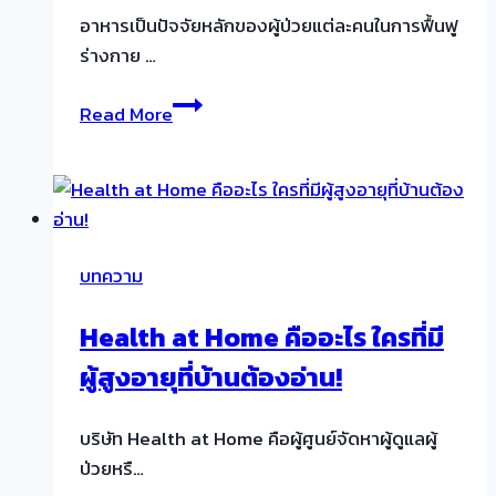
อาหารเป็นปัจจัยหลักของผู้ป่วยแต่ละคนในการฟื้นฟู
ร่างกาย …
แนะนำ
Read More
เมนู
อาหาร
คน
ป่วย
ที่
บทความ
ส่ง
ผล
Health at Home คืออะไร ใครที่มี
ดี
ผู้สูงอายุที่บ้านต้องอ่าน!
ต่อ
สุขภาพ
ทาน
บริษัท Health at Home คือผู้ศูนย์จัดหาผู้ดูแลผู้
ง่าย
ป่วยหรื…
แถม