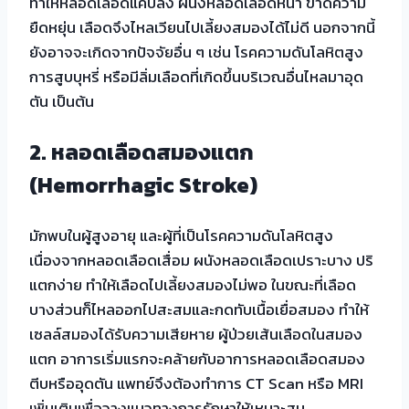
ทำให้หลอดเลือดแคบลง ผนังหลอดเลือดหนา ขาดความ
ยืดหยุ่น เลือดจึงไหลเวียนไปเลี้ยงสมองได้ไม่ดี นอกจากนี้
ยังอาจจะเกิดจากปัจจัยอื่น ๆ เช่น โรคความดันโลหิตสูง
การสูบบุหรี่ หรือมีลิ่มเลือดที่เกิดขึ้นบริเวณอื่นไหลมาอุด
ตัน เป็นต้น
2. หลอดเลือดสมองแตก
(Hemorrhagic Stroke)
มักพบในผู้สูงอายุ และผู้ที่เป็นโรคความดันโลหิตสูง
เนื่องจากหลอดเลือดเสื่อม ผนังหลอดเลือดเปราะบาง ปริ
แตกง่าย ทำให้เลือดไปเลี้ยงสมองไม่พอ ในขณะที่เลือด
บางส่วนก็ไหลออกไปสะสมและกดทับเนื้อเยื่อสมอง ทำให้
เซลล์สมองได้รับความเสียหาย ผู้ป่วยเส้นเลือดในสมอง
แตก อาการเริ่มแรกจะคล้ายกับอาการหลอดเลือดสมอง
ตีบหรืออุดตัน แพทย์จึงต้องทำการ CT Scan หรือ MRI
เพิ่มเติมเพื่อวางแนวทางการรักษาให้เหมาะสม