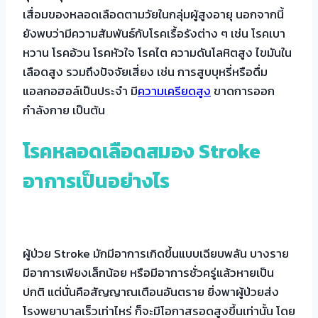
เสื่อมของหลอดเลือดตามวัยในกลุ่มผู้สูงอายุ นอกจากนี้
ยังพบว่ามีความสัมพันธ์กับโรคเรื้อรังต่าง ๆ เช่น โรคเบา
หวาน โรคอ้วน โรคหัวใจ โรคไต ความดันโลหิตสูง ไขมันใน
เลือดสูง รวมถึงปัจจัยเสี่ยง เช่น การสูบบุหรี่หรือดื่ม
แอลกอฮอล์เป็นประจำ มี
ความเครียดสูง
ขาดการออก
กำลังกาย เป็นต้น
โรคหลอดเลือดสมอง
Stroke
อาการ
เป็นอย่างไร
ผู้ป่วย Stroke มักมีอาการเกิดขึ้นแบบเฉียบพลัน บางราย
มีอาการเพียงเล็กน้อย หรือมีอาการชั่วครู่แล้วหายเป็น
ปกติ แต่นั่นคือสัญญาณเตือนอันตราย ยิ่งพาผู้ป่วยส่ง
โรงพยาบาลเร็วเท่าไหร่ ก็จะมีโอกาสรอดสูงขึ้นเท่านั้น โดย