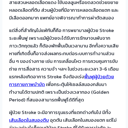
สายสวนหลอดเลือดแดง ใช้บอลลูนหรือขดลวดช่วยขยาย
หลอดเลือดที่ตีบ ส่วนผู้ป่วยที่มีอาการหลอดเลือดแตก และ
มีเลือดออกมาก แพทย์อาจพิจารณาทำการผ่าตัดสมอง
แต่สิ่งที่สำคัญไม่แพ้กันก็คือ การพยาบาลผู้ป่วย Stroke
ระยะฟื้นฟู เพราะแม้ผู้ป่วยจะได้รับการรักษาจนพ้นจาก
ภาวะวิกฤตแล้ว ก็ต้องพักฟื้นเป็นเวลานาน อีกทั้งความเสีย
หายที่เกิดขึ้นก็อาจส่งผลกระทบต่อระบบการทำงานส่วน
อื่น ๆ ของร่างกาย เช่น การเคลื่อนไหว การควบคุมการขับ
ถ่าย การสื่อสาร ความจำ ฯลฯ ในช่วงระยะเวลา 3-6 เดือน
แรกหลังเกิดอาการ Stroke จึงต้องเร่ง
ฟื้นฟูผู้ป่วยด้วย
การกายภาพบำบัด
เพื่อกระตุ้นให้เซลล์สมองกลับมา
ทำงานได้ตามปกติ เพราะเป็นช่วงเวลาทอง (Golden
Period) ที่สมองสามารถฟื้นฟูได้ดีที่สุด
ผู้ป่วย Stroke จะมีอาการรุนแรงที่แตกต่างกันไป มีทั้ง
เส้นเลือดในสมองตีบ
อุดตัน เส้นเลือกในสมองแตก แต่ไม่
ว่าจะอย่างไรก็ตามผู้ป่วย Stroke ที่ได้รับการผ่าตัด จะ