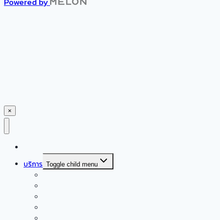
Powered by
×
หน้าแรก
บริการ
Toggle child menu
ศูนย์ดูแลผู้สูงอายุเอเชียเนอร์สซิ่งโฮม
ผลิตภัณฑ์สำหรับผู้สูงอายุและผู้ป่วย
บริการกายภาพบำบัด
กิจกรรมบำบัดและการฝึกกลืน
การแก้ไขการพูดและการออกเสียง