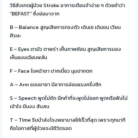
วิธีสังเกตผู้ป่วย Stroke อาการเตือนจำง่าย ๆ ด้วยคำว่า
“BEFAST” ซึ่งย่อมาจาก
B – Balance สูญเสียการทรงตัว เดินเซ เดินชน เวียน
ศีรษะ
E – Eyes ตามัว ตาพร่า เห็นภาพซ้อน สูญเสียการมอง
เห็นแบบเฉียบพลัน
F – Face ใบหน้าชา ปากเบี้ยว มุมปากตก
A – Arm แขนขาชา มีอาการอ่อนแรงครึ่งซีก
S – Speech พูดไม่ชัด นึกคำที่จะพูดไม่ออก พูดหรือฟังไม่
เข้าใจ มึนงง สับสน
T – Time รีบนำส่งโรงพยาบาลให้เร็วที่สุด เพราะทุกนาที
คือโอกาสที่ผู้ป่วยจะมีชีวิตรอด