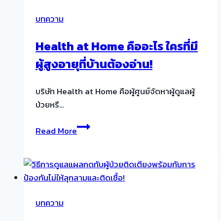
อะไร?
บทความ
สาเหตุ
และ
Health at Home คืออะไร ใครที่มี
อาการ
ผู้สูงอายุที่บ้านต้องอ่าน!
ที่
ไม่
ควร
บริษัท Health at Home คือผู้ศูนย์จัดหาผู้ดูแลผู้
มอง
ป่วยหรื…
ข้าม!
Health
Read More
at
Home
คือ
อะไร
ใคร
บทความ
ที่
มี