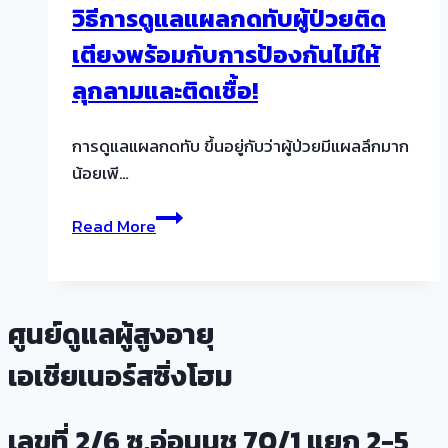
วิธีการดูแลแผลกดทับผู้ป่วยติด
ผู้
เตียงพร้อมกับการป้องกันไม่ให้
สูง
อายุ
ลุกลามและติดเชื้อ!
ที่
บ้าน
การดูแลแผลกดทับ ขึ้นอยู่กับว่าผู้ป่วยมีแผลลึกมาก
ต้อง
น้อยเพี…
อ่าน!
วิธี
Read More
การ
ดูแล
แผล
กด
ศูนย์ดูแลผู้สูงอายุ
ทับ
เอเชียเนอร์สซิ่งโฮม
ผู้
ป่วย
ติด
เลขที่ 2/6 ซ.อ่อนนุช 70/1 แยก 2-5