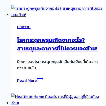
บ้าน
พัก
คน
ชรา
บทความ
ไม่
แพง
โรคกระดูกพรุนเกิดจากอะไร?
สำหรับ
สาเหตุและอาการที่ไม่ควรมองข้าม!
คน
วางแผน
เกษียณ
ปัญหาของโรคกระดูกพรุนมักเป็นภัยเงียบที่เกิดจาก
การสะสมใน…
โรค
Read More
กระดูก
พรุน
เกิด
จาก