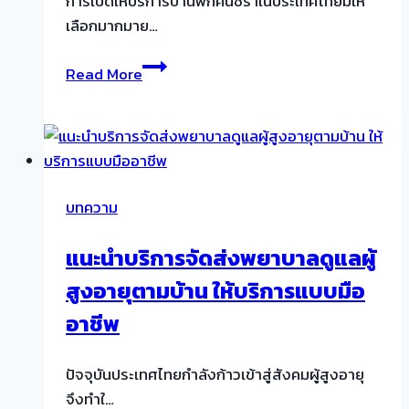
การเปิดให้บริการบ้านพักคนชราในประเทศไทยมีให้
เลือกมากมาย…
โครงการ
Read More
บ้าน
พัก
คน
ชรา
ต้อง
บทความ
มี
เงิน
แนะนำบริการจัดส่งพยาบาลดูแลผู้
เท่า
สูงอายุตามบ้าน ให้บริการแบบมือ
ไหร่
ถึง
อาชีพ
จะ
เข้า
ปัจจุบันประเทศไทยกำลังก้าวเข้าสู่สังคมผู้สูงอายุ
อยู่
จึงทำใ…