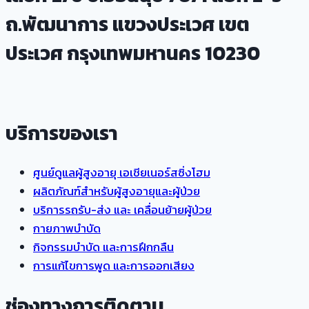
เตียง
ถ.พัฒนาการ แขวงประเวศ เขต
พร้อม
กับ
ประเวศ กรุงเทพมหานคร 10230
การ
ป้องกัน
ไม่
ให้
บริการของเรา
ลุกลาม
และ
ศูนย์ดูแลผู้สูงอายุ เอเชียเนอร์สซิ่งโฮม
ติด
ผลิตภัณฑ์สำหรับผู้สูงอายุและผู้ป่วย
เชื้อ!
บริการรถรับ-ส่ง และ เคลื่อนย้ายผู้ป่วย
กายภาพบำบัด
กิจกรรมบำบัด และการฝึกกลืน
การแก้ไขการพูด และการออกเสียง
ช่องทางการติดตาม