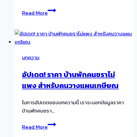
ได้?
อัปเดต
แนะนำ
Read More
ปี
บริการ
2566
จัด
ส่ง
พยาบาล
ดูแล
บทความ
ผู้
สูง
อัปเดต! ราคา บ้านพักคนชราไม่
อายุ
แพง สำหรับคนวางแผนเกษียณ
ตาม
บ้าน
ให้
ในการอัปเดตของบทความนี้ เราจะบอกข้อมูลราคา
บริการ
บ้านพักคนชรา…
แบบ
อัปเดต!
มือ
Read More
ราคา
อาชีพ