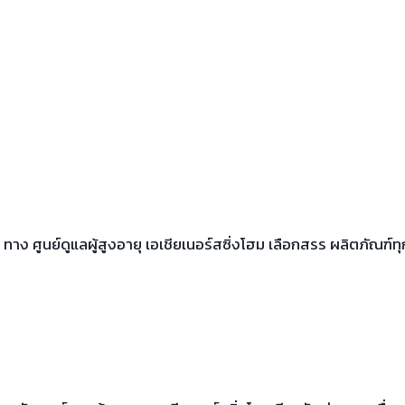
ทาง ศูนย์ดูแลผู้สูงอายุ เอเชียเนอร์สซิ่งโฮม เลือกสรร ผลิตภัณฑ์ทุก