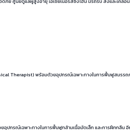
ปลอดภัย ศูนย์ดูแลผู้สูงอายุ เอเชียเนอร์สซิ่งโฮม มีรถรับ ส่งและเคลื่
ysical Therapist) พร้อมด้วยอุปกรณ์เฉพาะทางในการฟื้นฟูสมรรถ
อุปกรณ์เฉพาะทางในการฟื้นฟูกล้ามเนื้อมัดเล็ก และการฝึกกลืน อ