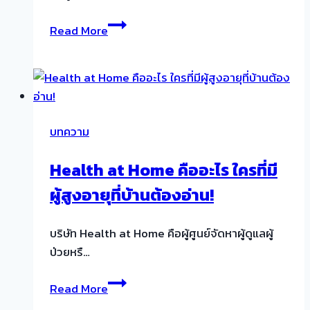
วงจร
How
ดูแล
Read More
to
ได้
ดูแล
อย่าง
ผู้
ครอบคลุม
สูง
อายุ
บทความ
ด้วย
10
Health at Home คืออะไร ใครที่มี
วิธี
ผู้สูงอายุที่บ้านต้องอ่าน!
ที่
เรา
สามารถ
บริษัท Health at Home คือผู้ศูนย์จัดหาผู้ดูแลผู้
ทำได้
ป่วยหรื…
ด้วย
Health
ตัว
Read More
at
เอง