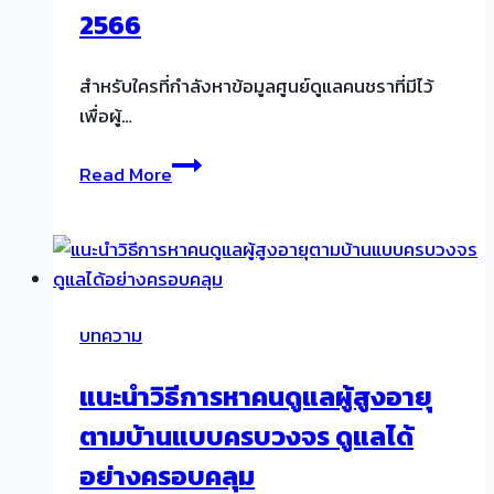
ตาม
2566
ความ
สมัคร
สำหรับใครที่กำลังหาข้อมูลศูนย์ดูแลคนชราที่มีไว้
ใจ
เพื่อผู้…
และ
มี
รวม
Read More
วิธี
ข้อมูล
ทำ
และ
แบบ
ราคา
ไหน
ศูนย์
บ้าง?
ดูแล
บทความ
คน
ชรา
แนะนำวิธีการหาคนดูแลผู้สูงอายุ
และ
ตามบ้านแบบครบวงจร ดูแลได้
บ้าน
พัก
อย่างครอบคลุม
คน