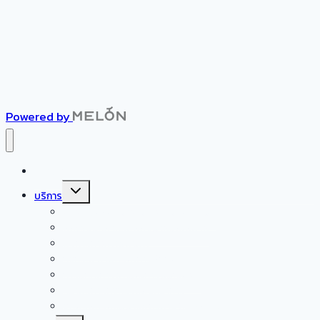
Powered by
หน้าแรก
Toggle
บริการ
child
menu
ศูนย์ดูแลผู้สูงอายุเอเชียเนอร์สซิ่งโฮม
ผลิตภัณฑ์สำหรับผู้สูงอายุและผู้ป่วย
บริการกายภาพบำบัด
กิจกรรมบำบัดและการฝึกกลืน
การแก้ไขการพูดและการออกเสียง
หน้าบริการกิจกรรมสันทนาการ
จัดส่งผู้ดูแลมืออาชีพถึงบ้าน (Home Care)