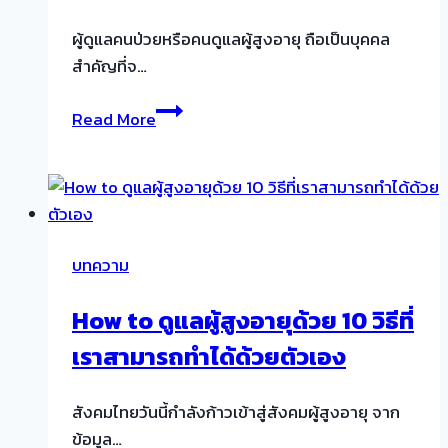
ชรา
ผู้ดูแลคนป่วยหรือคนดูแลผู้สูงอายุ ถือเป็นบุคคล
อัปเดต
สำคัญที่จ…
ปี
2566
แนะนำ
Read More
วิธี
การ
หา
คน
ดูแล
บทความ
ผู้
สูง
How to ดูแลผู้สูงอายุด้วย 10 วิธีที่
อายุ
เราสามารถทำได้ด้วยตัวเอง
ตาม
บ้าน
แบบ
สังคมไทยวันนี้กำลังก้าวเข้าสู่สังคมผู้สูงอายุ จาก
ครบ
ข้อมูล…