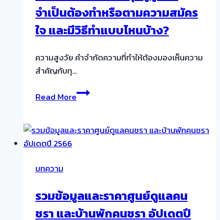
จำเป็นต้องทำหรือตามความสมัคร
บ้าน
ดี
ใจ และมีวิธีทำแบบไหนบ้าง?
อย่างไร
และ
ความสูงวัย คำจำกัดความที่ทำให้ต้องมองเห็นความ
ประโยชน์
สำคัญกับทุ…
มี
อะไร
กายภาพบำบัด
Read More
บ้าง
ใน
อยาก
กลุ่ม
รู้
ผู้
คลิก
สูง
เลย!
วัย
บทความ
จำเป็น
ต้อง
รวมข้อมูลและราคาศูนย์ดูแลคน
ทำ
ชรา และบ้านพักคนชรา อัปเดตปี
หรือ