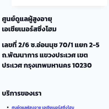
Home
คือ
อะไร
ศูนย์ดูแลผู้สูงอายุ
ใคร
เอเชียเนอร์สซิ่งโฮม
ที่
มี
ผู้
เลขที่ 2/6 ซ.อ่อนนุช 70/1 แยก 2-5
สูง
ถ.พัฒนาการ แขวงประเวศ เขต
อายุ
ที่
ประเวศ กรุงเทพมหานคร 10230
บ้าน
ต้อง
อ่าน!
บริการของเรา
ศูนย์ดูแลผู้สูงอายุ เอเชียเนอร์สซิ่งโฮม