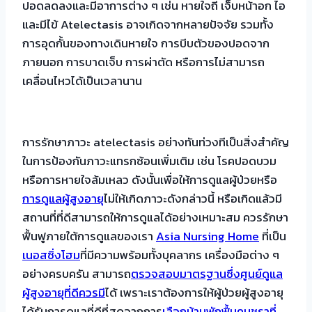
ปอดลดลงและมีอาการต่าง ๆ เช่น หายใจถี่ เจ็บหน้าอก ไอ
และมีไข้ Atelectasis อาจเกิดจากหลายปัจจัย รวมทั้ง
การอุดกั้นของทางเดินหายใจ การบีบตัวของปอดจาก
ภายนอก การบาดเจ็บ การผ่าตัด หรือการไม่สามารถ
เคลื่อนไหวได้เป็นเวลานาน
การรักษาภาวะ atelectasis อย่างทันท่วงทีเป็นสิ่งสำคัญ
ในการป้องกันภาวะแทรกซ้อนเพิ่มเติม เช่น โรคปอดบวม
หรือการหายใจล้มเหลว ดังนั้นเพื่อให้การดูแลผู้ป่วยหรือ
การดูแลผู้สูงอายุ
ไม่ให้เกิดภาวะดังกล่าวนี้ หรือเกิดแล้วมี
สถานที่ที่ดีสามารถให้การดูแลได้อย่างเหมาะสม ควรรักษา
ฟื้นฟูภายใต้การดูแลของเรา
Asia Nursing Home
ที่เป็น
เนอสซิ่งโฮม
ที่มีความพร้อมทั้งบุคลากร เครื่องมือต่าง ๆ
อย่างครบครัน สามารถ
ตรวจสอบมาตรฐานซึ่งศูนย์ดูแล
ผู้สูงอายุที่ดีควรมี
ได้ เพราะเราต้องการให้ผู้ป่วยผู้สูงอายุ
ได้รับการดูแลที่ดีที่สุดจากการ
เลือกบ้านพักฟื้นคนชราที่